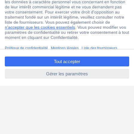
Service après-vente
4 modes de livraison
Service Client
Ma commande
ccp.user.init.failed.titl
Modes de paiement pour les professionnels
e
Modes de paiement pour les particuliers
ccp.user.init.failed
Droits de rétraction & retours
FAQ
Modes de livraison
A propos de Conrad
Conrad Your Sourcing Platform
Nouveautés & Conseils
Eco-responsabilité