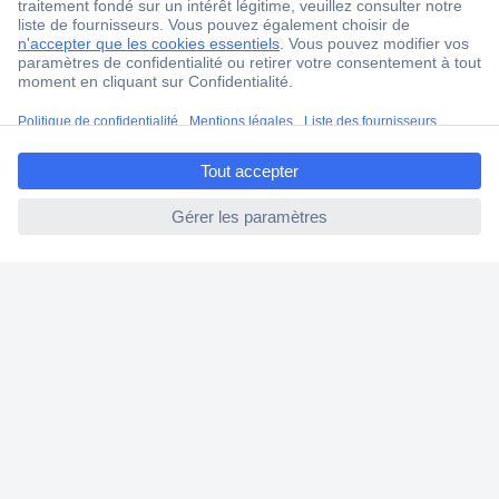
4 modes de livraison
Service Client
Ma commande
ccp.user.init.failed.titl
Modes de paiement pour les professionnels
e
Modes de paiement pour les particuliers
ccp.user.init.failed
Droits de rétraction & retours
FAQ
Modes de livraison
A propos de Conrad
Conrad Your Sourcing Platform
Nouveautés & Conseils
Eco-responsabilité
ISO-certification