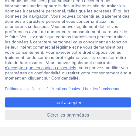
1 500 000 références
2500 marques
18 marques Conrad
Service après-vente
4 modes de livraison
Service Client
Ma commande
Modes de paiement pour les professionnels
ccp.user.init.failed.titl
Modes de paiement pour les particuliers
e
Droits de rétraction & retours
ccp.user.init.failed
FAQ
Modes de livraison