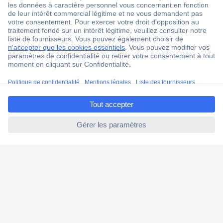
1 500 000 références
2500 marques
18 marques Conrad
Service après-vente
4 modes de livraison
ccp.user.init.failed.titl
Service Client
e
Ma commande
ccp.user.init.failed
Modes de paiement pour les professionnels
Modes de paiement pour les particuliers
Droits de rétraction & retours
FAQ
Modes de livraison
A propos de Conrad
Conrad Your Sourcing Platform