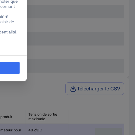
Télécharger le CSV
Tension de sortie
produit
maximale
rmateur pour
48 V/DC