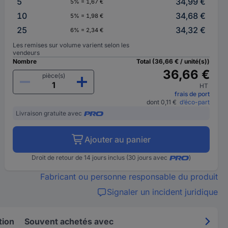
5
34,99 €
5% = 1,67 €
10
34,68 €
5% = 1,98 €
25
34,32 €
6% = 2,34 €
Les remises sur volume varient selon les
vendeurs
Nombre
Total (36,66 € / unité(s))
36,66 €
pièce(s)
HT
frais de port
dont 0,11 €
d’éco-part
Livraison gratuite avec
Ajouter au panier
Droit de retour de 14 jours inclus (30 jours avec
)
Fabricant ou personne responsable du produit
Signaler un incident juridique
tion
Souvent achetés avec