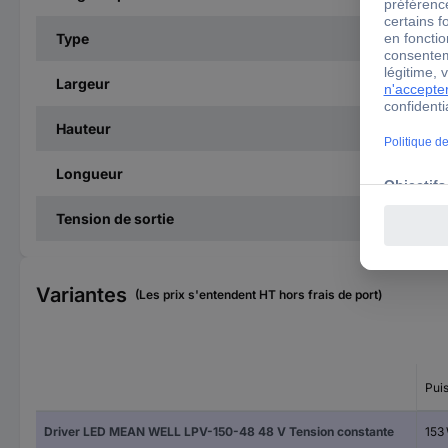
Type
Largeur
Hauteur
Longueur
Tension de sortie
Variantes
(Les prix s'entendent HT hors frais de port)
Pui
Driver LED MEAN WELL LPV-150-48 48 V Tension constante
153