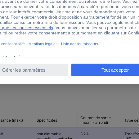
Cadencé
63 mm
37.5 mm
191 mm
48 V
Courant de sortie
ssance (max.)
Spécificités
Type de 
(max.) - arrondi
 W
non dimmable
3.2 A
Transfo
protection contre les
LED