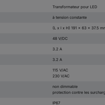
Transformateur pour LED
à tension constante
(L x l x H) 191 x 63 x 37.5 m
48 V/DC
3.2 A
3.2 A
115 V/AC
230 V/AC
non dimmable
protection contre les surchar
IP67