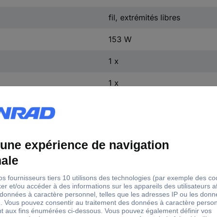
fil, extrémités libres
153 W
1 x
1 x
Tension constante
0 A
305 V/AC
180 V/AC
740 g
153 W (max)