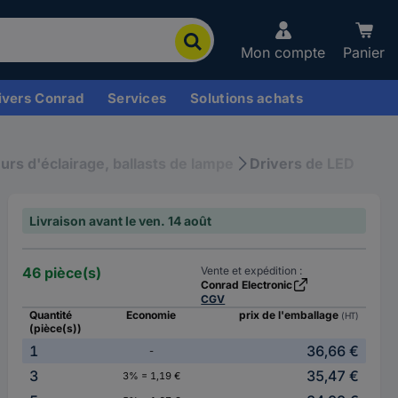
Mon compte
Panier
ivers Conrad
Services
Solutions achats
rs d'éclairage, ballasts de lampe
Drivers de LED
Livraison avant le ven. 14 août
46 pièce(s)
Vente et expédition :
Conrad Electronic
CGV
Quantité
Economie
prix de l'emballage
(HT)
(pièce(s))
1
36,66 €
-
3
35,47 €
3% = 1,19 €