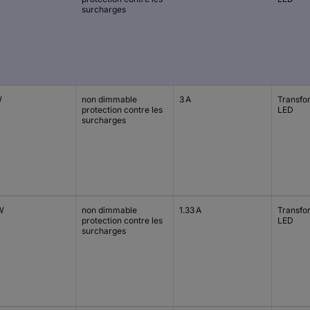
surcharges
W
non dimmable
3 A
Transfo
protection contre les
LED
surcharges
W
non dimmable
1.33 A
Transfo
protection contre les
LED
surcharges