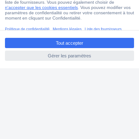
Ma commande
Modes de paiement pour les professionnels
Modes de paiement pour les particuliers
ccp.user.init.failed.titl
Droits de rétraction & retours
e
FAQ
ccp.user.init.failed
Modes de livraison
A propos de Conrad
Conrad Your Sourcing Platform
Nouveautés & Conseils
Eco-responsabilité
ISO-certification
Vulnerability Disclosure Program
Information REACH
Informations sur l'accessibilité