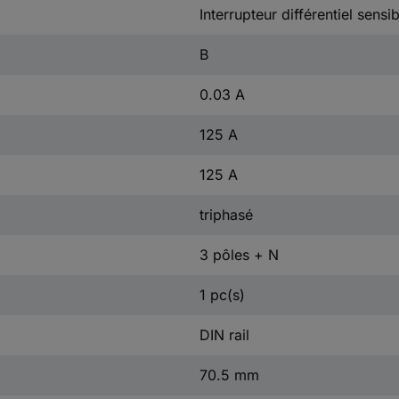
Interrupteur différentiel sensi
B
0.03 A
125 A
125 A
triphasé
3 pôles + N
1 pc(s)
DIN rail
70.5 mm