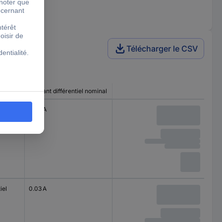
Télécharger le CSV
Courant différentiel nominal
iel
0.03 A
iel
0.03 A