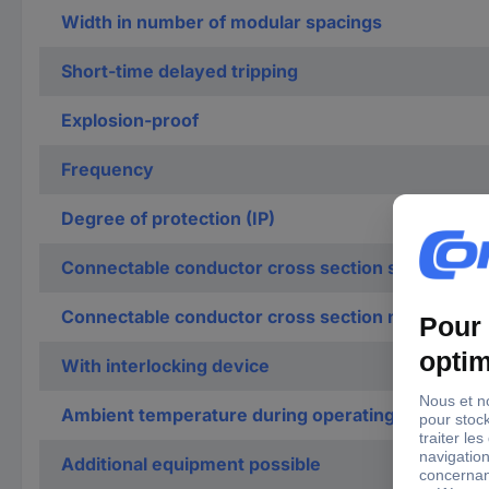
Width in number of modular spacings
Short-time delayed tripping
Explosion-proof
Frequency
Degree of protection (IP)
Connectable conductor cross section solid-core
Connectable conductor cross section multi-wired
With interlocking device
Ambient temperature during operating
Additional equipment possible