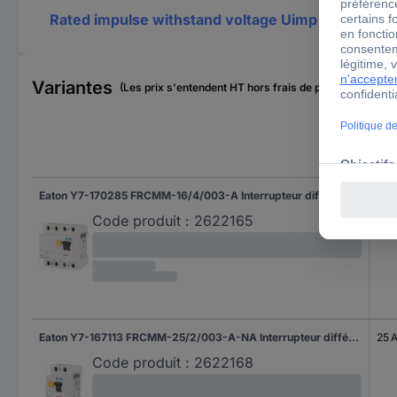
Rated impulse withstand voltage Uimp
Variantes
(Les prix s'entendent HT hors frais de port)
Cou
Eaton Y7-170285 FRCMM-16/4/003-A Interrupteur différentiel triphasé A 16 A 0.03 A
16 A
Code produit :
2622165
Eaton Y7-167113 FRCMM-25/2/003-A-NA Interrupteur différentiel biphasé A 25 A 0.03 A
25 
Code produit :
2622168