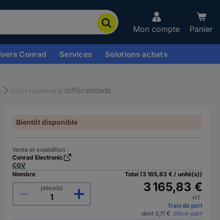
Mon compte
Panier
ivers Conrad
Services
Solutions achats
n
Interrupteurs différentiels
Bientôt disponible
Vente et expédition :
Conrad Electronic
CGV
Nombre
Total (3 165,83 € / unité(s))
3 165,83 €
pièce(s)
HT
frais de port
dont 0,11 €
d’éco-part