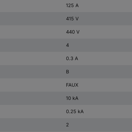
125 A
415 V
440 V
4
0.3 A
B
FAUX
10 kA
0.25 kA
2