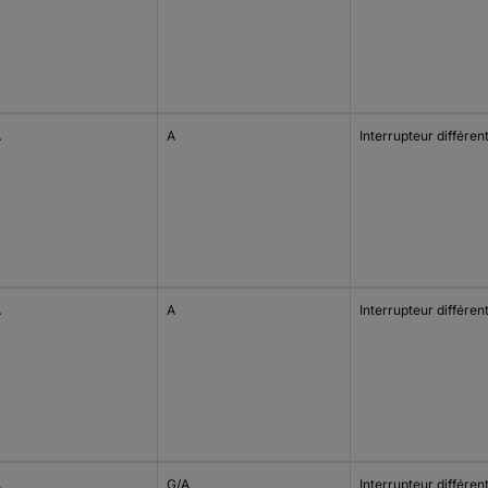
A
A
Interrupteur différent
A
A
Interrupteur différent
A
G/A
Interrupteur différent