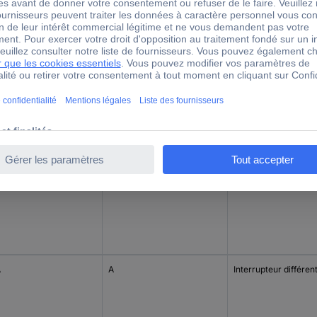
4
rant nominal - arrondi
Fusion
Type de produit
A
Interrupteur différent
A
A
Interrupteur différent