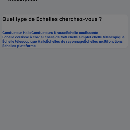
Quel type de Échelles cherchez-vous ?
Conducteur Hailo
Conducteurs Krause
Echelle coulissante
Echelle coulisse à corde
Echelle de toit
Echelle simple
Échelle télescopique
Échelle télescopique Hailo
Échelles de rayonnage
Échelles multifonctions
Échelles plateforme