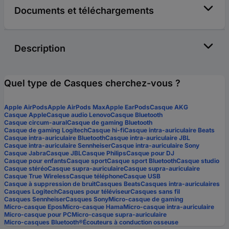
Documents et téléchargements
Description
Quel type de Casques cherchez-vous ?
Apple AirPods
Apple AirPods Max
Apple EarPods
Casque AKG
Casque Apple
Casque audio Lenovo
Casque Bluetooth
Casque circum-aural
Casque de gaming Bluetooth
Casque de gaming Logitech
Casque hi-fi
Casque intra-auriculaire Beats
Casque intra-auriculaire Bluetooth
Casque intra-auriculaire JBL
Casque intra-auriculaire Sennheiser
Casque intra-auriculaire Sony
Casque Jabra
Casque JBL
Casque Philips
Casque pour DJ
Casque pour enfants
Casque sport
Casque sport Bluetooth
Casque studio
Casque stéréo
Casque supra-auriculaire
Casque supra-auriculaire
Casque True Wireless
Casque téléphone
Casque USB
Casque à suppression de bruit
Casques Beats
Casques intra-auriculaires
Casques Logitech
Casques pour téléviseur
Casques sans fil
Casques Sennheiser
Casques Sony
Micro-casque de gaming
Micro-casque Epos
Micro-casque Hama
Micro-casque intra-auriculaire
Micro-casque pour PC
Micro-casque supra-auriculaire
Micro-casques Bluetooth®
Écouteurs à conduction osseuse