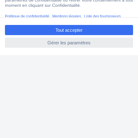
Modes de paiement pour les professionnels
Modes de paiement pour les particuliers
ccp.user.init.failed.titl
Droits de rétraction & retours
e
FAQ
ccp.user.init.failed
Modes de livraison
A propos de Conrad
Conrad Your Sourcing Platform
Nouveautés & Conseils
Eco-responsabilité
ISO-certification
Vulnerability Disclosure Program
Information REACH
Informations sur l'accessibilité
Exercer mon droit de rétractation