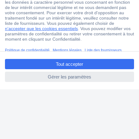
18 marques Conrad
Service après-vente
4 modes de livraison
Service Client
Ma commande
ccp.user.init.failed.titl
Modes de paiement pour les professionnels
e
Modes de paiement pour les particuliers
ccp.user.init.failed
Droits de rétraction & retours
FAQ
Modes de livraison
A propos de Conrad
Conrad Your Sourcing Platform
Nouveautés & Conseils
Eco-responsabilité