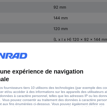
92 mm
144 mm
120 mm
(L x l x H) 120 x 92 x 144 m
1 x 230 V/AC
ouvert
1 x 230 V, 400 V
50 - 60 Hz
6.3 kg
1 pc(s)