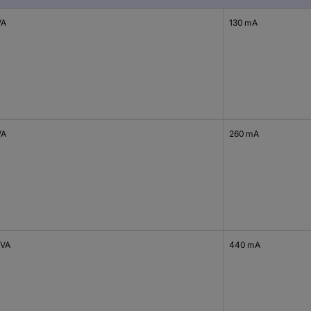
VA
130 mA
VA
260 mA
 VA
440 mA