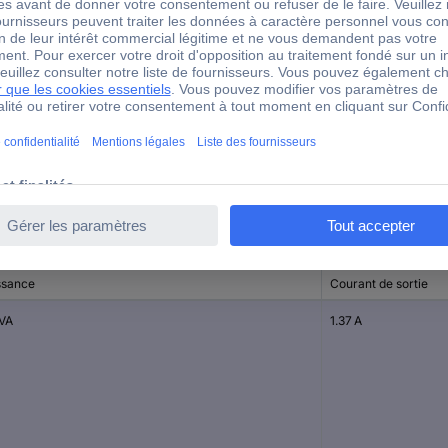
Ta40/B
équerre de pied
IZ3183
ssance
Courant de sortie
 VA
1.37 A