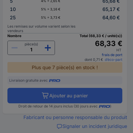
5
65,68 €
4% = 2,65 €
10
65,17 €
5% = 3,16 €
25
64,60 €
5% = 3,73 €
Les remises sur volume varient selon les
vendeurs
Nombre
Total (68,33 € / unité(s))
68,33 €
pièce(s)
HT
frais de port
dont 0,71 €
d’éco-part
Plus que 7 pièce(s) en stock !
Livraison gratuite avec
Ajouter au panier
Droit de retour de 14 jours inclus (30 jours avec
)
Fabricant ou personne responsable du produit
Signaler un incident juridique