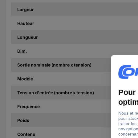
Largeur
Hauteur
Longueur
Dim.
Sortie nominale (nombre x tension)
Modèle
Tension d'entrée (nombre x tension)
Fréquence
Poids
Contenu