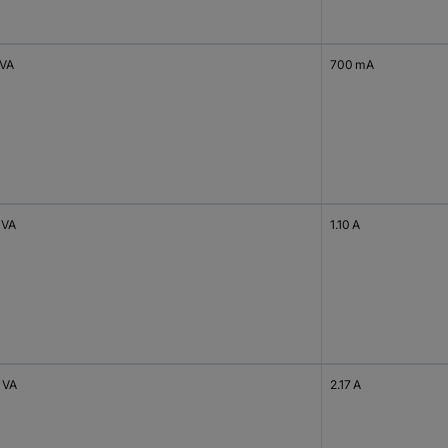
 VA
700 mA
 VA
1.10 A
 VA
2.17 A