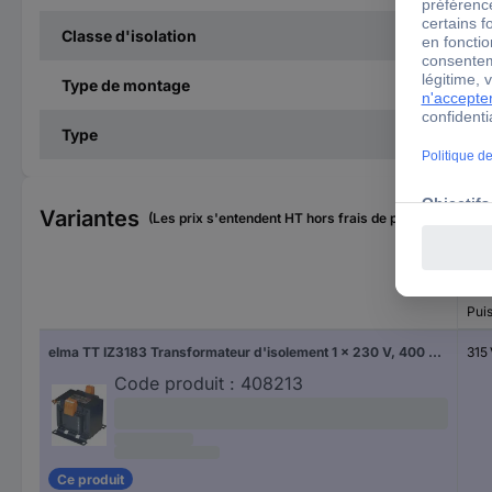
Classe d'isolation
Type de montage
Type
Variantes
(Les prix s'entendent HT hors frais de port)
Pui
elma TT IZ3183 Transformateur d'isolement 1 x 230 V, 400 V 1 x 230 V/AC 315 VA 1.37 A
315
Code produit :
408213
Ce produit