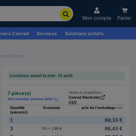
Mon compte
Panier
ivers Conrad
Services
Solutions achats
imentation
Livraison avant le mer. 12 août
7 pièce(s)
Vente et expédition :
Conrad Electronic
Vos besoins vont au-delà ?
CGV
Quantité
Economie
prix de l'emballage
(HT)
(pièce(s))
1
68,33 €
-
3
66,43 €
3% = 1,90 €