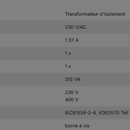
Transformateur d'isolement
230 V/AC
1.37 A
1 x
1 x
315 VA
230 V
400 V
IEC61558-2-4, VDE0570 Teil
borne à vis