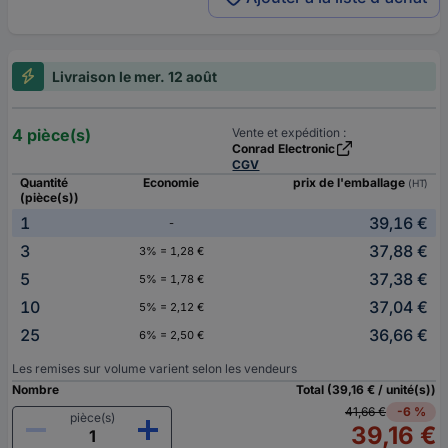
Livraison le mer. 12 août
4 pièce(s)
Vente et expédition :
Conrad Electronic
CGV
Quantité
Economie
prix de l'emballage
(HT)
(pièce(s))
1
39,16 €
-
3
37,88 €
3% = 1,28 €
5
37,38 €
5% = 1,78 €
10
37,04 €
5% = 2,12 €
25
36,66 €
6% = 2,50 €
Les remises sur volume varient selon les vendeurs
Nombre
Total (39,16 € / unité(s))
41,66 €
-6 %
pièce(s)
39,16 €