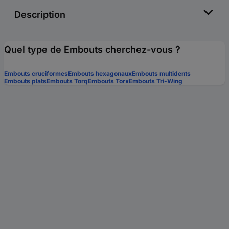
Description
Quel type de Embouts cherchez-vous ?
Embouts cruciformes
Embouts hexagonaux
Embouts multidents
Embouts plats
Embouts Torq
Embouts Torx
Embouts Tri-Wing