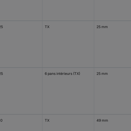
25
TX
25 mm
25
6 pans intérieurs (TX)
25 mm
10
TX
49 mm