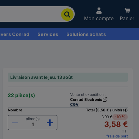
Mon compte
Panier
ivers Conrad
Services
Solutions achats
Livraison avant le jeu. 13 août
22 pièce(s)
Vente et expédition :
Conrad Electronic
CGV
Nombre
Total (3,58 € / unité(s))
3,99 €
-10 %
pièce(s)
3,58 €
HT
frais de port