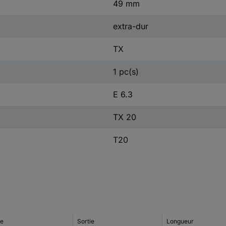
49 mm
extra-dur
TX
1 pc(s)
E 6.3
TX 20
T20
le
Sortie
Longueur