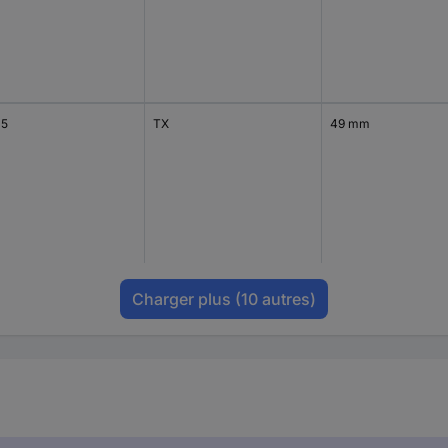
15
TX
49 mm
Charger plus
(10 autres)