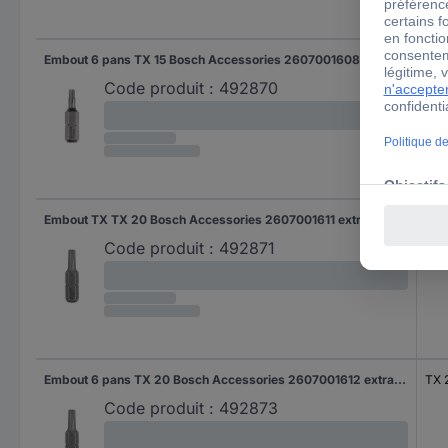
Embout 6 pans TX 15 Bosch Accessories 2607001608 extra-dur Forme (embouts): C 6.3 10 pc(s)
TX 
Code produit :
492870
Embout TX TX 20 Bosch Accessories 2607001611 extra-dur Forme (embouts): C 6.3 3 pc(s)
TX 
Code produit :
492871
Embout 6 pans TX 20 Bosch Accessories 2607001612 extra-dur Forme (embouts): C 6.3 10 pc(s)
TX 
Code produit :
492873