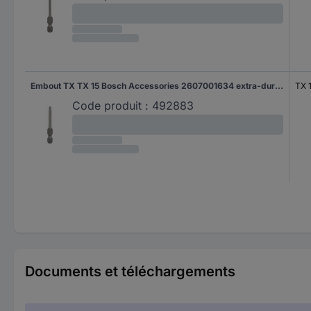
Embout TX TX 15 Bosch Accessories 2607001634 extra-dur Forme (embouts): E 6.3 1 pc(s)
TX 
Code produit :
492883
Documents et téléchargements