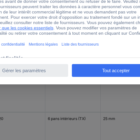
15
6 pans intérieurs (TX)
25 mm
20
TX
25 mm
20
6 pans intérieurs (TX)
25 mm