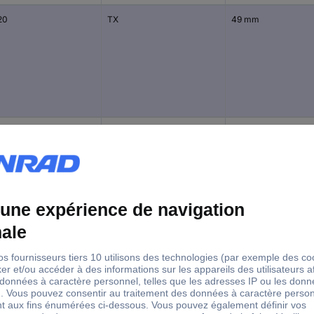
20
TX
49 mm
10
TX
25 mm
15
TX
25 mm