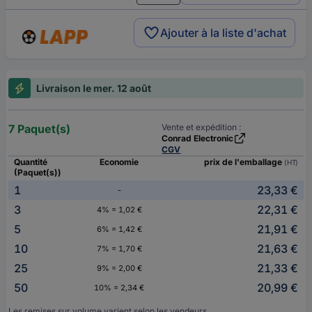
Ajouter à la liste d'achat
Livraison le mer. 12 août
7 Paquet(s)
Vente et expédition :
Conrad Electronic
CGV
Quantité
Economie
prix de l'emballage
(HT)
(Paquet(s))
1
23,33 €
-
3
22,31 €
4% = 1,02 €
5
21,91 €
6% = 1,42 €
10
21,63 €
7% = 1,70 €
25
21,33 €
9% = 2,00 €
50
20,99 €
10% = 2,34 €
Les remises sur volume varient selon les vendeurs