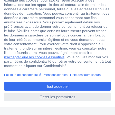
2500 marques
18 marques Conrad
Service après-vente
4 modes de livraison
Service Client
Ma commande
Modes de paiement pour les professionnels
Modes de paiement pour les particuliers
Droits de rétraction & retours
ccp.user.init.failed.titl
FAQ
e
Modes de livraison
ccp.user.init.failed
A propos de Conrad
Conrad Your Sourcing Platform