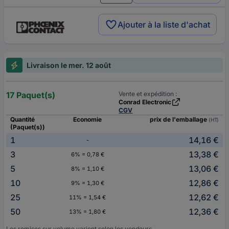
Ajouter à la liste d'achat
Livraison le mer. 12 août
17 Paquet(s)
Vente et expédition :
Conrad Electronic
CGV
Quantité
Economie
prix de l'emballage
(HT)
(Paquet(s))
1
14,16 €
-
3
13,38 €
6% = 0,78 €
5
13,06 €
8% = 1,10 €
10
12,86 €
9% = 1,30 €
25
12,62 €
11% = 1,54 €
50
12,36 €
13% = 1,80 €
Les remises sur volume varient selon les vendeurs