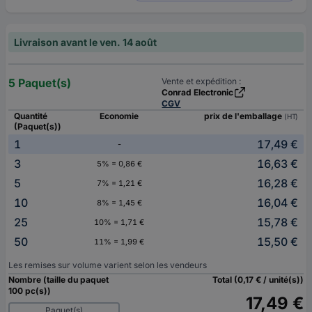
Livraison avant le ven. 14 août
5 Paquet(s)
Vente et expédition :
Conrad Electronic
CGV
Quantité
Economie
prix de l'emballage
(HT)
(Paquet(s))
1
17,49 €
-
3
16,63 €
5% = 0,86 €
5
16,28 €
7% = 1,21 €
10
16,04 €
8% = 1,45 €
25
15,78 €
10% = 1,71 €
50
15,50 €
11% = 1,99 €
Les remises sur volume varient selon les vendeurs
Nombre (taille du paquet
Total (0,17 € / unité(s))
100 pc(s))
17,49 €
Paquet(s)