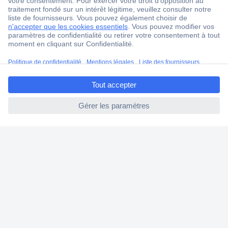
Service Client
Ma commande
Modes de paiement pour les professionnels
Modes de paiement pour les particuliers
ccp.user.init.failed.titl
Droits de rétraction & retours
e
FAQ
ccp.user.init.failed
Modes de livraison
A propos de Conrad
Conrad Your Sourcing Platform
Nouveautés & Conseils
Eco-responsabilité
ISO-certification
Vulnerability Disclosure Program
Information REACH