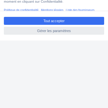
Modes de paiement pour les professionnels
Modes de paiement pour les particuliers
ccp.user.init.failed.titl
Droits de rétraction & retours
e
FAQ
ccp.user.init.failed
Modes de livraison
A propos de Conrad
Conrad Your Sourcing Platform
Nouveautés & Conseils
Eco-responsabilité
ISO-certification
Vulnerability Disclosure Program
Information REACH
Informations sur l'accessibilité
Exercer mon droit de rétractation