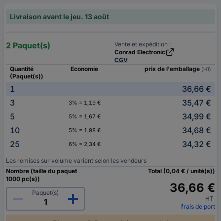
Livraison avant le jeu. 13 août
2 Paquet(s)
Vente et expédition :
Conrad Electronic
CGV
Quantité
Economie
prix de l'emballage
(HT)
(Paquet(s))
1
36,66 €
-
3
35,47 €
3% = 1,19 €
5
34,99 €
5% = 1,67 €
10
34,68 €
5% = 1,98 €
25
34,32 €
6% = 2,34 €
Les remises sur volume varient selon les vendeurs
Nombre (taille du paquet
Total (0,04 € / unité(s))
1000 pc(s))
36,66 €
Paquet(s)
HT
frais de port