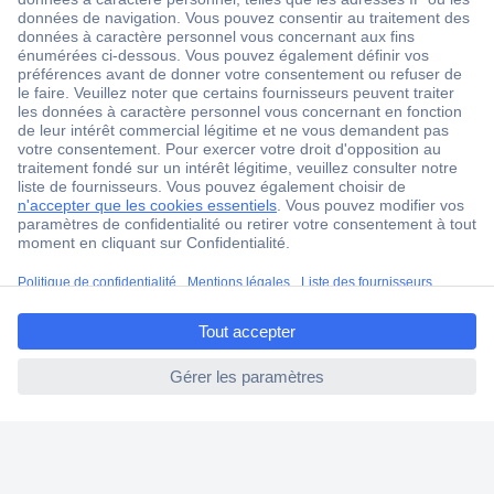
18 marques Conrad
Service après-vente
4 modes de livraison
Service Client
Ma commande
Modes de paiement pour les professionnels
Modes de paiement pour les particuliers
Droits de rétraction & retours
ccp.user.init.failed.titl
FAQ
e
Modes de livraison
ccp.user.init.failed
A propos de Conrad
Conrad Your Sourcing Platform
Nouveautés & Conseils