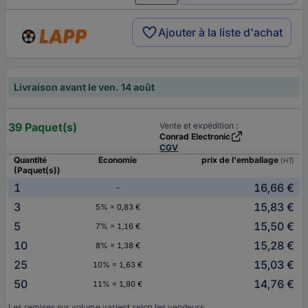
Ajouter à la liste d'achat
Livraison avant le ven. 14 août
39 Paquet(s)
Vente et expédition :
Conrad Electronic
CGV
Quantité
Economie
prix de l'emballage
(HT)
(Paquet(s))
1
16,66 €
-
3
15,83 €
5% = 0,83 €
5
15,50 €
7% = 1,16 €
10
15,28 €
8% = 1,38 €
25
15,03 €
10% = 1,63 €
50
14,76 €
11% = 1,90 €
Les remises sur volume varient selon les vendeurs