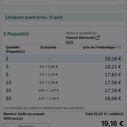
Livraison avant le lun. 17 août
5 Paquet(s)
Vente et expédition :
Conrad Electronic
CGV
Quantité
Economie
prix de l'emballage
(HT)
(Paquet(s))
1
19,16 €
-
3
18,21 €
5% = 0,95 €
5
17,83 €
7% = 1,33 €
10
17,58 €
8% = 1,58 €
25
17,29 €
10% = 1,87 €
50
16,98 €
11% = 2,18 €
Les remises sur volume varient selon les vendeurs
Nombre (taille du paquet
Total (0,02 € / unité(s))
1000 pc(s))
19,16 €
Paquet(s)