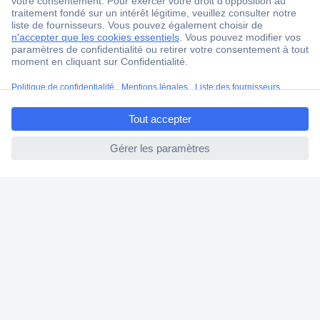
Service Client
Ma commande
Modes de paiement pour les professionnels
Modes de paiement pour les particuliers
ccp.user.init.failed.titl
Droits de rétraction & retours
e
FAQ
ccp.user.init.failed
Modes de livraison
A propos de Conrad
Conrad Your Sourcing Platform
Nouveautés & Conseils
Eco-responsabilité
ISO-certification
Vulnerability Disclosure Program
Information REACH