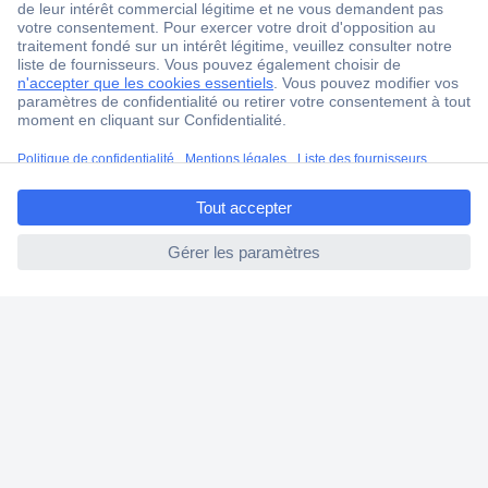
Service Client
Ma commande
Modes de paiement pour les professionnels
Modes de paiement pour les particuliers
ccp.user.init.failed.titl
Droits de rétraction & retours
e
FAQ
ccp.user.init.failed
Modes de livraison
A propos de Conrad
Conrad Your Sourcing Platform
Nouveautés & Conseils
Eco-responsabilité
ISO-certification
Vulnerability Disclosure Program