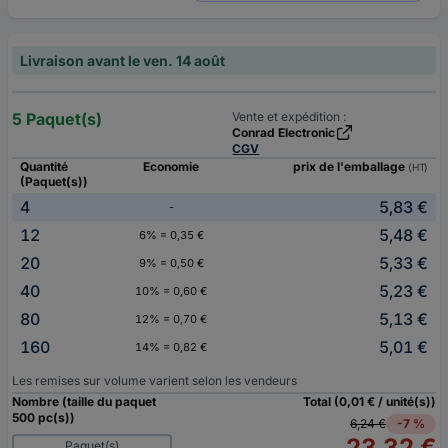
Livraison avant le ven. 14 août
5 Paquet(s)
Vente et expédition :
Conrad Electronic
CGV
Quantité
Economie
prix de l'emballage
(HT)
(Paquet(s))
4
5,83 €
-
12
5,48 €
6% = 0,35 €
20
5,33 €
9% = 0,50 €
40
5,23 €
10% = 0,60 €
80
5,13 €
12% = 0,70 €
160
5,01 €
14% = 0,82 €
Les remises sur volume varient selon les vendeurs
Nombre (taille du paquet
Total (0,01 € / unité(s))
500 pc(s))
6,24 €
-7 %
23,32 €
Paquet(s)