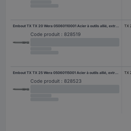
Embout TX TX 20 Wera 05060110001 Acier à outils allié, extra-rigide Forme (embouts): F 6.3 1 pc(s)
TX 
Code produit :
828519
Embout TX TX 25 Wera 05060115001 Acier à outils allié, extra-rigide Forme (embouts): F 6.3 1 pc(s)
TX 
Code produit :
828523