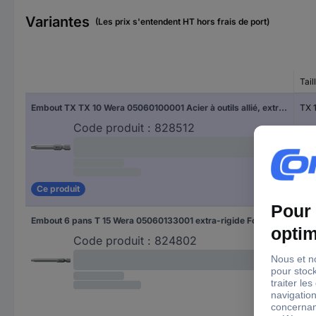
Variantes
(Les prix s'entendent HT hors frais de port)
Tail
Embout TX TX 10 Wera 05060100001 Acier à outils allié, extra-rigide Forme (embouts): F 6.3 1 pc(s)
TX 
Code produit :
828512
Ce produit
Embout 6 pans T 15 Wera 05060133001 extra-rigide Forme (embouts): E 6.3 1 pc(s)
T 15
Code produit :
824802