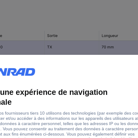
le
Sortie
Longueur
10
TX
70 mm
TORX
50 mm