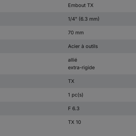
Embout TX
1/4" (6.3 mm)
70 mm
Acier à outils
allié
extra-rigide
TX
1 pc(s)
F 6.3
TX 10