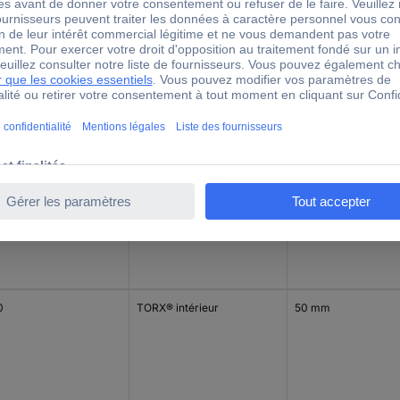
25
TORX
50 mm
30
TORX
50 mm
0
TORX® intérieur
50 mm