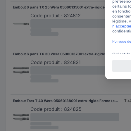
Embout 6 pans TX 25 Wera 05060135001 extra-rigide Forme (embouts): E 6.3 1 pc(s)
TX 
Code produit :
824812
Embout 6 pans TX 30 Wera 05060137001 extra-rigide Forme (embouts): E 6.3 1 pc(s)
TX 
Code produit :
824821
Embout Torx T 40 Wera 05060138001 extra-rigide Forme (embouts): E 6.3 1 pc(s)
T 4
Code produit :
824825