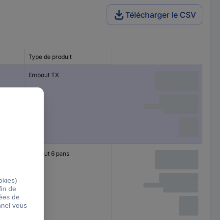
Télécharger le CSV
Type de produit
Embout TX
Embout 6 pans