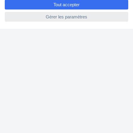
e
Modes de paiement pour les professionnels
ccp.user.init.failed
Modes de paiement pour les particuliers
Droits de rétraction & retours
FAQ
Modes de livraison
A propos de Conrad
Conrad Your Sourcing Platform
Nouveautés & Conseils
Eco-responsabilité
ISO-certification
Vulnerability Disclosure Program
Information REACH
Informations sur l'accessibilité
Exercer mon droit de rétractation