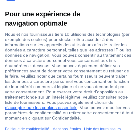
1 500 000 références
2500 marques
18 marques Conrad
Service après-vente
4 modes de livraison
Service Client
ccp.user.init.failed.titl
Ma commande