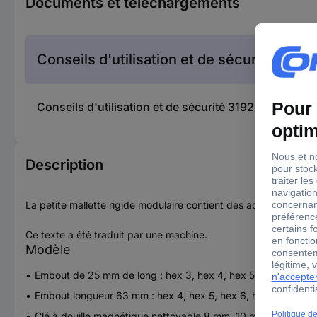
Documents et téléchargements
Conseils d'utilisation et de sécurité
Conseils d'utilisation et de sécurité 3192238 Facom
Description
La petite mallette rigide modulaire contient des accessoires im
Ce texte a été traduit par une machine.
Modèle
Embout de 25 mm de long : hex 3, hex 4, hex 5, hex 6, hex 
Embout longueur 63 mm : hex 4, hex 5, hex 6, hex 8, hex 10
Clé à douille magnétique nettoyable 8 mm, 10 mm, 13 mm