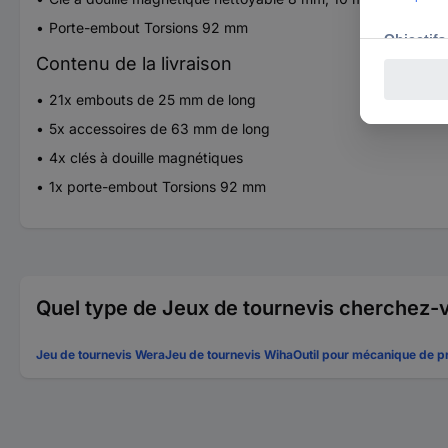
Porte-embout Torsions 92 mm
Contenu de la livraison
21x embouts de 25 mm de long
5x accessoires de 63 mm de long
4x clés à douille magnétiques
1x porte-embout Torsions 92 mm
Quel type de Jeux de tournevis cherchez-
Jeu de tournevis Wera
Jeu de tournevis Wiha
Outil pour mécanique de p