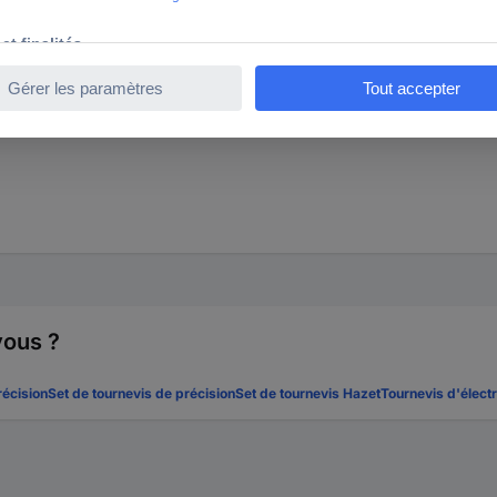
vous ?
récision
Set de tournevis de précision
Set de tournevis Hazet
Tournevis d'électr