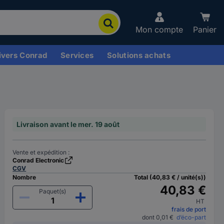
Mon compte
Panier
ivers Conrad
Services
Solutions achats
Livraison avant le mer. 19 août
Vente et expédition :
Conrad Electronic
CGV
Nombre
Total (40,83 € / unité(s))
40,83 €
Paquet(s)
HT
frais de port
dont 0,01 €
d’éco-part