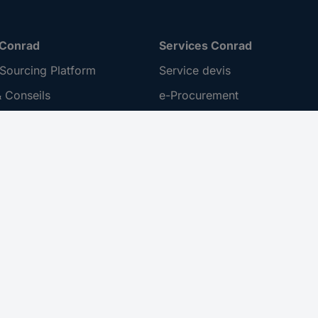
 Conrad
Services Conrad
Sourcing Platform
Service devis
 Conseils
e-Procurement
ilité
Service calibration
ion
 Disclosure Program
 REACH
ur l'accessibilité
roit de rétractation
 sur les réseaux sociaux