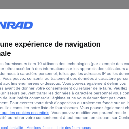
 universel Jeu de tournevis 30 pièces
pact et peut être reliée à des petits et moyens couteaux durs.
8, 10, PH1, PH2, PZ1, PZ2 x3, PZ3, SL5.5, T10, T15, T20 X2, T25, T3