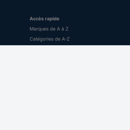
Accès rapide
Marques de A à Z
Catégories de A-Z
Nos promotions 🛒
Download Center
Recrutement
Gestion des cookies
Nous contacter
S'abonner