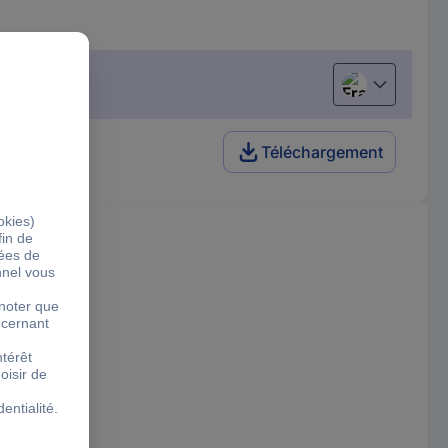
Français
Téléchargement
0, T40