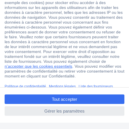
1 500 000 références
2500 marques
18 marques Conrad
Service après-vente
4 modes de livraison
Service Client
Ma commande
Modes de paiement pour les professionnels
ccp.user.init.failed.titl
Modes de paiement pour les particuliers
e
Droits de rétraction & retours
ccp.user.init.failed
FAQ
Modes de livraison