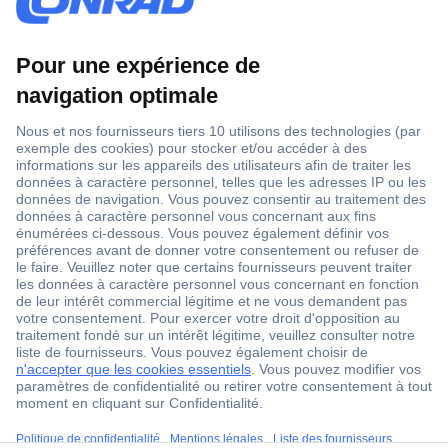
1 500 000 références
2500 marques
18 marques Conrad
Service après-vente
4 modes de livraison
Service Client
ccp.user.init.failed.titl
Ma commande