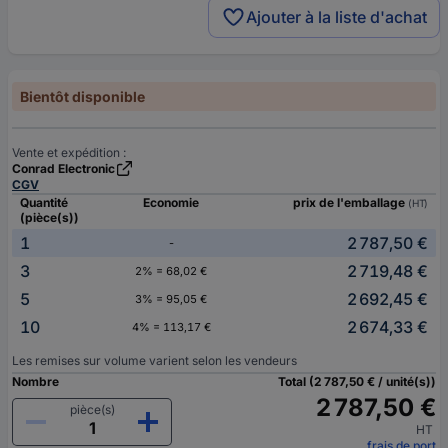
Ajouter à la liste d'achat
Bientôt disponible
Vente et expédition :
Conrad Electronic
CGV
Quantité
Economie
prix de l'emballage
(HT)
(pièce(s))
1
2 787,50 €
-
3
2 719,48 €
2% = 68,02 €
5
2 692,45 €
3% = 95,05 €
10
2 674,33 €
4% = 113,17 €
Les remises sur volume varient selon les vendeurs
Nombre
Total (2 787,50 € / unité(s))
2 787,50 €
pièce(s)
HT
frais de port