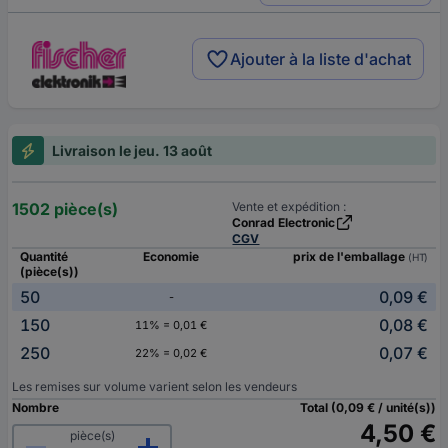
Ajouter à la liste d'achat
Livraison le jeu. 13 août
1502 pièce(s)
Vente et expédition :
Conrad Electronic
CGV
Quantité
Economie
prix de l'emballage
(HT)
(pièce(s))
50
0,09 €
-
150
0,08 €
11% = 0,01 €
250
0,07 €
22% = 0,02 €
Les remises sur volume varient selon les vendeurs
Nombre
Total (0,09 € / unité(s))
4,50 €
pièce(s)