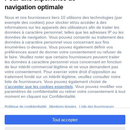
1 500 000 références
2500 marques
18 marques Conrad
Service après-vente
4 modes de livraison
Service Client
Ma commande
Modes de paiement pour les professionnels
Modes de paiement pour les particuliers
Droits de rétraction & retours
ccp.user.init.failed.titl
FAQ
e
Modes de livraison
ccp.user.init.failed