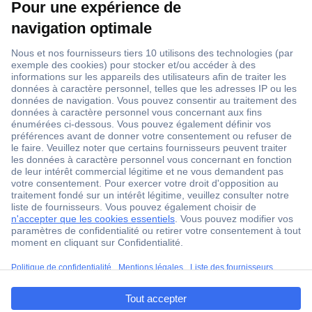
1 500 000 références
2500 marques
18 marques Conrad
Service après-vente
4 modes de livraison
Service Client
ccp.user.init.failed.titl
Ma commande
e
Modes de paiement pour les professionnels
ccp.user.init.failed