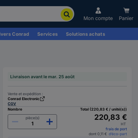
Mon compte
Panier
ivers Conrad
Services
Solutions achats
Livraison avant le mar. 25 août
Vente et expédition :
Conrad Electronic
CGV
Nombre
Total (220,83 € / unité(s))
220,83 €
pièce(s)
HT
frais de port
dont 0,11 €
d’éco-part