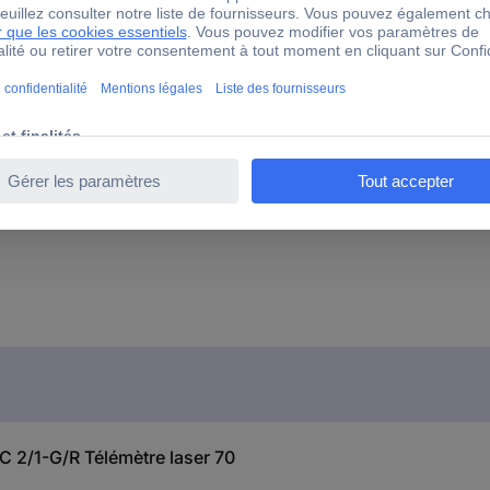
88 mm
130 mm
152 mm
ALC 2/1-G/R
oui
LC 2/1-G/R Télémètre laser 70