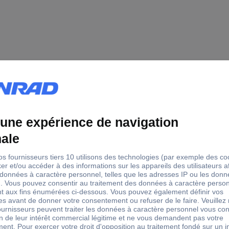
Télémètre laser
50
70
0.3
360 g
2
(L x l x H) 152 x 88 x 130 m