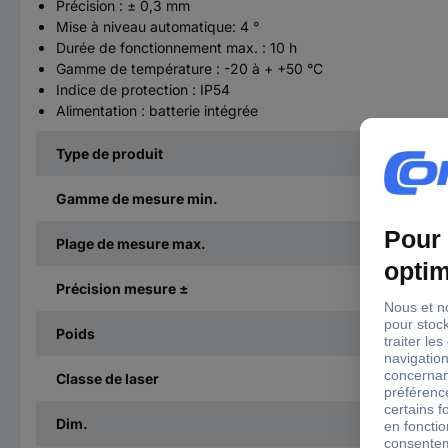
Précision : ± 0,3 mm
Mise à niveau automatique: 4 °
Durée de fonctionnement max. : 10 h
Gamme de température : -20 à + +50 °C
Indice de protection : IP54
Alimentation : batterie intégrée
Type de produit
Gamme de mesure min.
Plage de mesure max.
Précision mesure ±
Poids
Classe de laser
Dim.