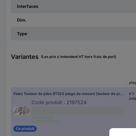
Interfaces
Dim.
Type
Variantes
(Les prix s'entendent HT hors frais de port)
pla
Fluke Testeur de piles BT520 plage de mesure (testeur de pile) 6 V, jusqu'à 600 V 5104752
6 V
jus
Code produit :
2197524
Ce produit