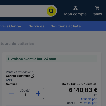
Mon compte
Panier
ivers Conrad
Services
Solutions achats
teurs de batteries
Livraison avant le lun. 24 août
Vente et expédition :
Conrad Electronic
CGV
Nombre
Total (6 140,83 € / unité(s))
6 140,83 €
pièce(s)
HT
frais de port
dont 1,00 €
d’éco-part