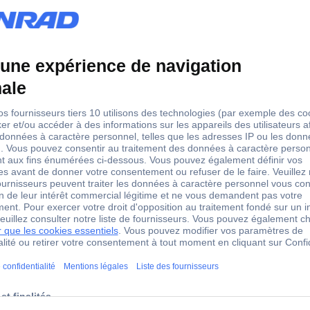
qu'à 1000 V
Testeur de piles BT520 plage de mesure (testeur de pile) 6 