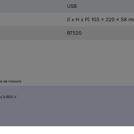
USB
(l x H x P) 103 x 220 x 58 
BT520
ge de mesure
qu'à 600 V