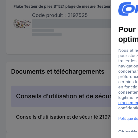
Fluke Testeur de piles BT521 plage de mesure (testeur de pile) 6 V, jusqu'à 1000 V 5104765
6 V
jus
Code produit :
2197525
Documents et téléchargements
Conseils d'utilisation et de sécurité
Conseils d'utilisation et de sécurité 2197524 Fluke 