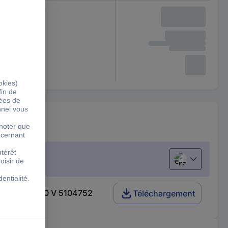
Français
V, jusqu'à 600 V 5104752
Téléchargement