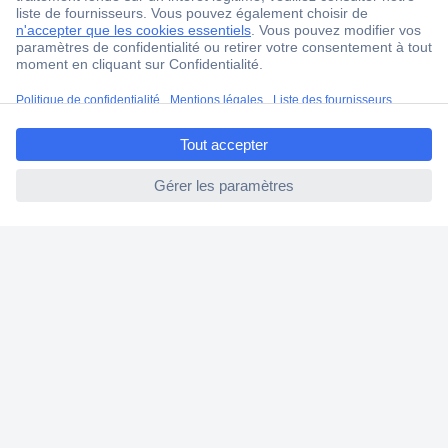
4 modes de livraison
Service Client
Ma commande
ccp.user.init.failed.titl
Modes de paiement pour les professionnels
e
Modes de paiement pour les particuliers
ccp.user.init.failed
Droits de rétraction & retours
FAQ
Modes de livraison
A propos de Conrad
Conrad Your Sourcing Platform
Nouveautés & Conseils
Eco-responsabilité
ISO-certification