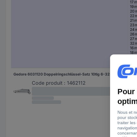
17 
19 
20
22 
21 
23 
24
26 
27 
32 
16 
18 
30
34
Gedore 6031120 Doppelringschlüssel-Satz 10tlg 6-32mm gekröpft Gedore Jeu de clés à œil doubles 10 pièces Ouverture de clé (métrique) 6 - 32 mm
6 
7 
Code produit :
1462112
8 
9 
10 
11 
12 
13 
14 
15 
16 
17 
18 
19 