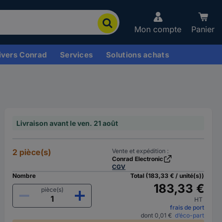
Mon compte
Panier
ivers Conrad
Services
Solutions achats
Livraison avant le ven. 21 août
2 pièce(s)
Vente et expédition :
Conrad Electronic
CGV
Nombre
Total (183,33 € / unité(s))
183,33 €
pièce(s)
HT
frais de port
dont 0,01 €
d’éco-part