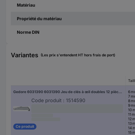
Matériau
Propriété du matériau
Norme DIN
Variantes
(Les prix s'entendent HT hors frais de port)
Tail
Gedore 6031390 6031390 Jeu de clés à œil doubles 12 pièces Ouverture de clé (métrique) 6 - 34 mm
6 
7 
Code produit :
1514590
8 
9 
10 
11 
12 
13 
Ce produit
14 
15 