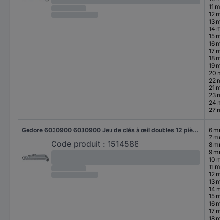
11 
12 
13 
14 
15 
16 
17 
18 
19 
20
22 
21 
23 
24
27 
Gedore 6030900 6030900 Jeu de clés à œil doubles 12 pièces Ouverture de clé (métrique) 6 - 32 mm
6 
7 
Code produit :
1514588
8 
9 
10 
11 
12 
13 
14 
15 
16 
17 
18 