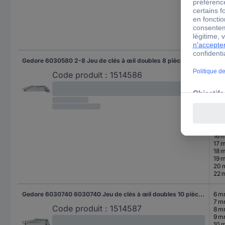
20
22 
24
27 
30
32 
Gedore 6030580 2-8 Jeu de clés à œil doubles 8 pièces Ouverture de clé (métrique) 6 - 22 mm
6 
7 
Code produit :
1514586
8 
9 
10 
11 
12 
13 
14 
15 
16 
17 
18 
19 
20
22 
Gedore 6030740 6030740 Jeu de clés à œil doubles 10 pièces Ouverture de clé (métrique) 6 - 27 mm
6 
7 
Code produit :
1514587
8 
9 
10 