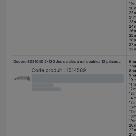
19 
20
22 
21 
23 
24
26 
25 
28 
27 
32 
Gedore 6031040 2-120 Jeu de clés à œil doubles 12 pièces Ouverture de clé (métrique) 6 - 32 mm
6 
7 
Code produit :
1514589
8 
9 
10 
11 
12 
13 
14 
15 
16 
17 
18 
19 
20
22 
21 