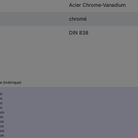
Acier Chrome-Vanadium
chromé
DIN 838
le (métrique)
mm
mm
mm
mm
mm
mm
mm
mm
mm
mm