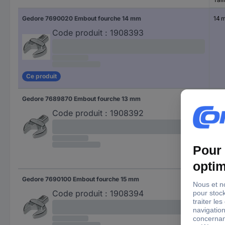
Gedore 7690020 Embout fourche 14 mm
14 
Code produit :
1908393
Ce produit
Gedore 7689870 Embout fourche 13 mm
13 
Code produit :
1908392
Gedore 7690100 Embout fourche 15 mm
15 
Code produit :
1908394