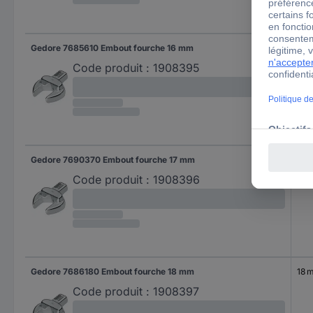
Gedore 7685610 Embout fourche 16 mm
16 
Code produit :
1908395
Gedore 7690370 Embout fourche 17 mm
17 
Code produit :
1908396
Gedore 7686180 Embout fourche 18 mm
18 
Code produit :
1908397