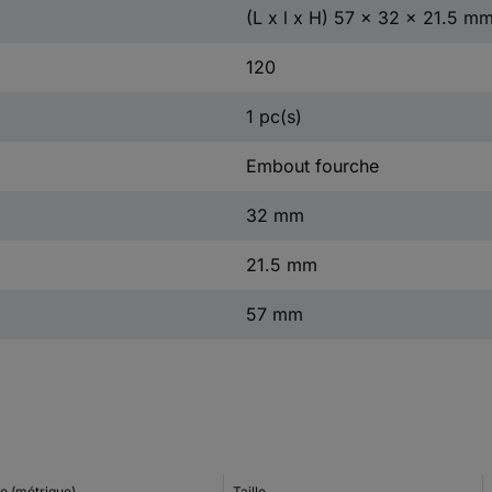
(L x l x H) 57 x 32 x 21.5 m
120
1 pc(s)
Embout fourche
32 mm
21.5 mm
57 mm
le (métrique)
Taille