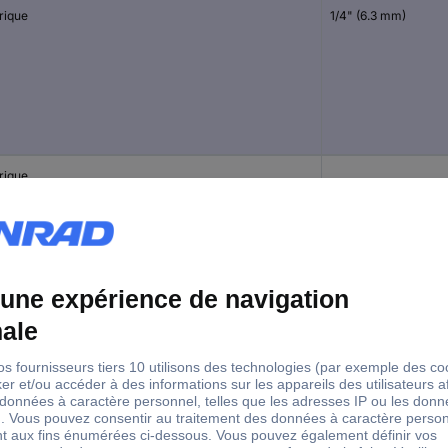
rique
1/4" (6.3 mm)
rique
rique
1/4" (6.3 mm)