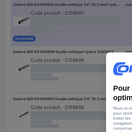
Gedore RED R41001009 Douille métrique 1/4" (6.3 mm) 1 pièce 3300085
mét
Code produit :
2159697
Ce produit
Gedore RED R41000809 Douille métrique 1 pièce 3300083
mét
Code produit :
2159696
Gedore RED R41005509 Douille métrique 1/4" (6.3 mm) 1 pièce 3300080
mét
Code produit :
2159698