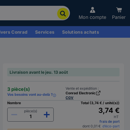
Mon compte
Panier
ivers Conrad
Services
Solutions achats
Livraison avant le jeu. 13 août
3 pièce(s)
Vente et expédition :
Conrad Electronic
Vos besoins vont au-delà ?
CGV
Nombre
Total (3,74 € / unité(s))
3,74 €
pièce(s)
HT
frais de port
dont 0,01 €
d’éco-part