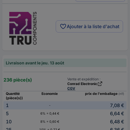
Ajouter à la liste d'achat
Livraison avant le jeu. 13 août
236 pièce(s)
Vente et expédition :
Conrad Electronic
CGV
Quantité
Economie
prix de l'emballage
(HT)
(pièce(s))
1
7,08 €
-
5
6,64 €
6% = 0,44 €
10
6,48 €
8% = 0,60 €
25
6,36 €
10% = 0,72 €