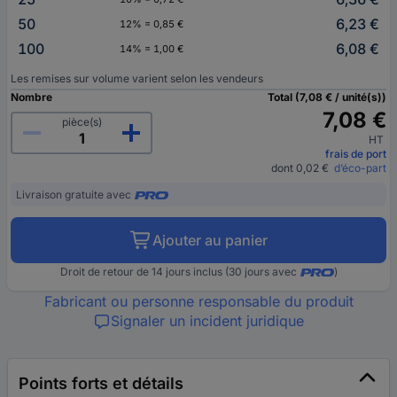
50
6,23 €
12% = 0,85 €
100
6,08 €
14% = 1,00 €
Les remises sur volume varient selon les vendeurs
Nombre
Total (7,08 € / unité(s))
7,08 €
pièce(s)
HT
frais de port
dont 0,02 €
d’éco-part
Livraison gratuite avec
Ajouter au panier
Droit de retour de 14 jours inclus (30 jours avec
)
Fabricant ou personne responsable du produit
Signaler un incident juridique
Points forts et détails