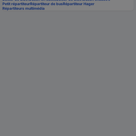
Petit répartiteur
Répartiteur de bus
Répartiteur Hager
Répartiteurs multimédia