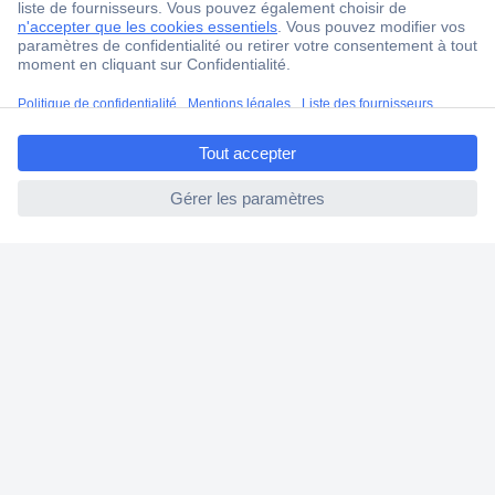
4 modes de livraison
Service Client
Ma commande
ccp.user.init.failed.titl
Modes de paiement pour les professionnels
e
Modes de paiement pour les particuliers
ccp.user.init.failed
Droits de rétraction & retours
FAQ
Modes de livraison
A propos de Conrad
Conrad Your Sourcing Platform
Nouveautés & Conseils
Eco-responsabilité
ISO-certification
Vulnerability Disclosure Program