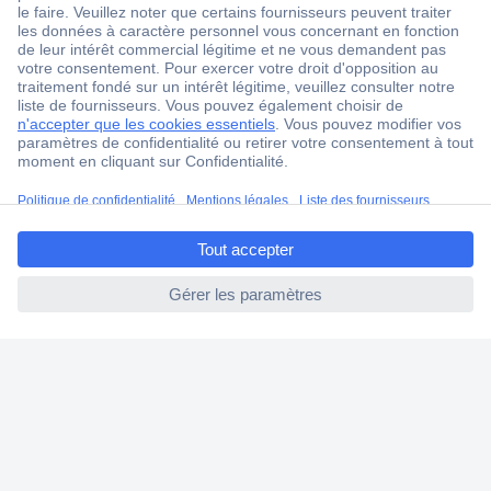
1 500 000 références
2500 marques
18 marques Conrad
Service après-vente
4 modes de livraison
ccp.user.init.failed.titl
Service Client
e
Ma commande
ccp.user.init.failed
Modes de paiement pour les professionnels
Modes de paiement pour les particuliers
Droits de rétraction & retours
FAQ
Modes de livraison
A propos de Conrad