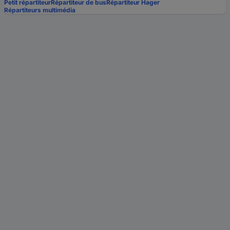
Petit répartiteur
Répartiteur de bus
Répartiteur Hager
Répartiteurs multimédia