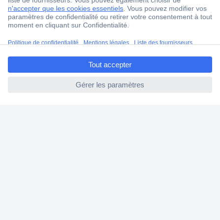
4 modes de livraison
Service Client
Ma commande
ccp.user.init.failed.titl
Modes de paiement pour les professionnels
e
Modes de paiement pour les particuliers
ccp.user.init.failed
Droits de rétraction & retours
FAQ
Modes de livraison
A propos de Conrad
Conrad Your Sourcing Platform
Nouveautés & Conseils
Eco-responsabilité
ISO-certification
Vulnerability Disclosure Program