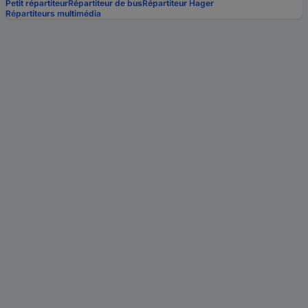
Petit répartiteur
Répartiteur de bus
Répartiteur Hager
Répartiteurs multimédia