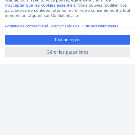
4 modes de livraison
Service Client
Ma commande
ccp.user.init.failed.titl
Modes de paiement pour les professionnels
e
Modes de paiement pour les particuliers
ccp.user.init.failed
Droits de rétraction & retours
FAQ
Modes de livraison
A propos de Conrad
Conrad Your Sourcing Platform
Nouveautés & Conseils
Eco-responsabilité
ISO-certification
Vulnerability Disclosure Program