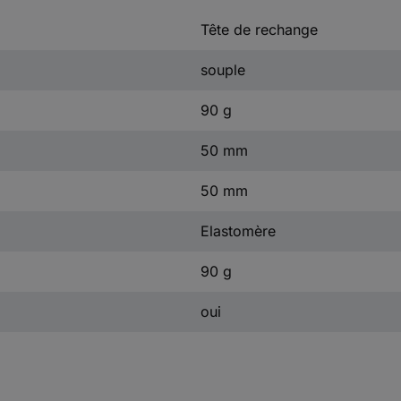
Tête de rechange
souple
90 g
50 mm
50 mm
Elastomère
90 g
oui