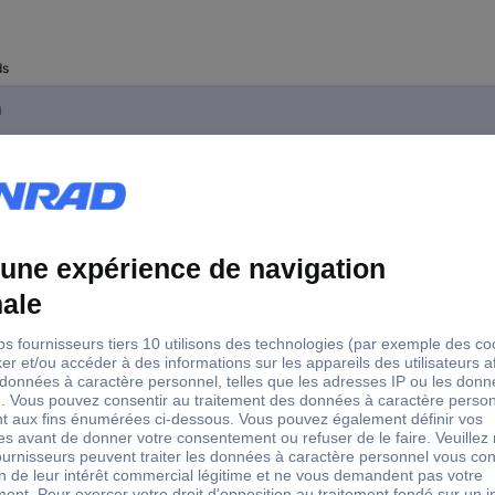
ds
g
g