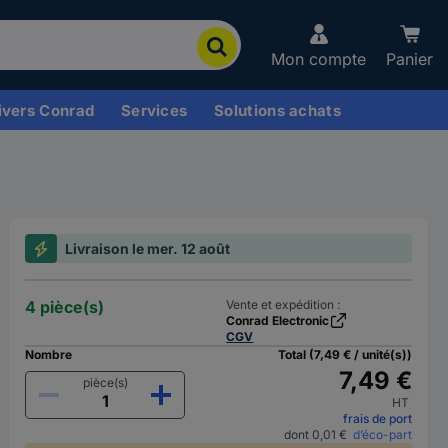
Mon compte
Panier
ivers Conrad
Services
Solutions achats
Livraison le mer. 12 août
4 pièce(s)
Vente et expédition :
Conrad Electronic
CGV
Nombre
Total (7,49 € / unité(s))
7,49 €
pièce(s)
HT
frais de port
dont 0,01 €
d’éco-part