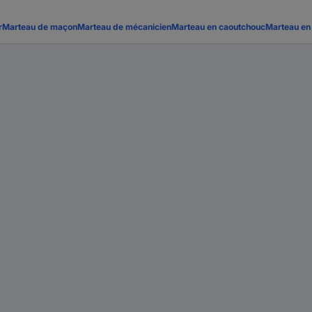
r
Marteau de maçon
Marteau de mécanicien
Marteau en caoutchouc
Marteau en