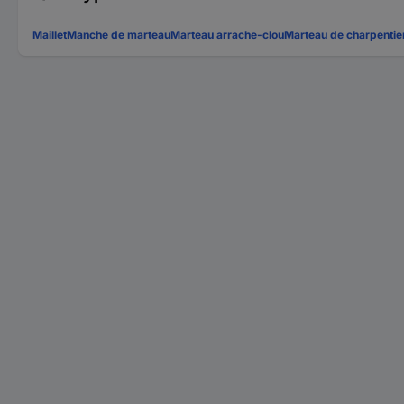
Maillet
Manche de marteau
Marteau arrache-clou
Marteau de charpentie