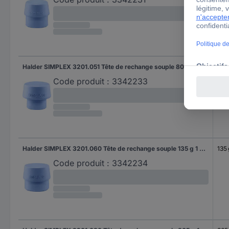
Halder SIMPLEX 3201.051 Tête de rechange souple 80 g 1 pc(s)
80 
Code produit :
3342233
Halder SIMPLEX 3201.060 Tête de rechange souple 135 g 1 pc(s)
135 
Code produit :
3342234