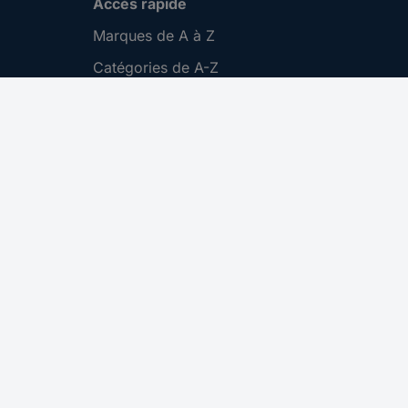
Accès rapide
Marques de A à Z
Catégories de A-Z
Nos promotions 🛒
Download Center
Recrutement
Gestion des cookies
Nous contacter
S'abonner
CONRAD ELECTRONIC
SERVICE CLIENT