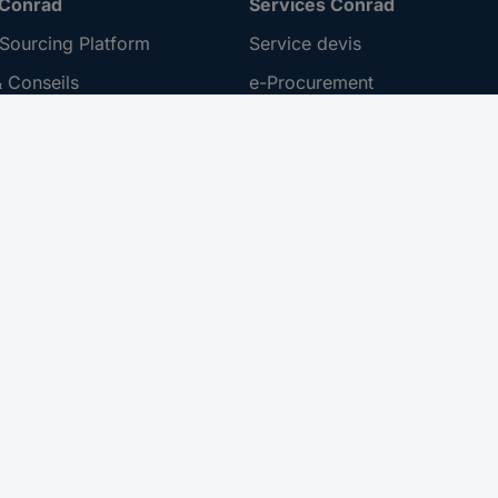
 Conrad
Services Conrad
Sourcing Platform
Service devis
 Conseils
e-Procurement
ilité
Service calibration
ion
 Disclosure Program
 REACH
ur l'accessibilité
roit de rétractation
 sur les réseaux sociaux