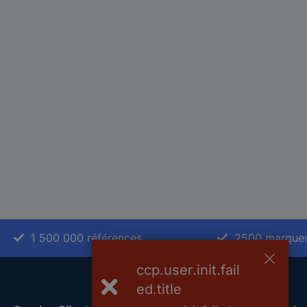
1 500 000 références
2500 marque
ccp.user.init.fail
ed.title