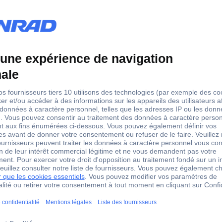
5 pc(s)
1 CD/DVD/Blu-Ray
transparent
14 cm
12.4 cm
1.04 cm
couvercle rabattable
oui