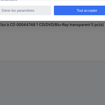
 Etui à CD 00044748 1 CD/DVD/Blu-Ray transparent 5 pc(s)