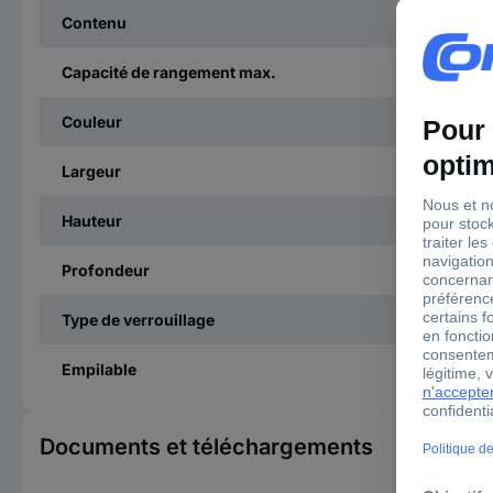
Contenu
Capacité de rangement max.
Couleur
Largeur
Hauteur
Profondeur
Type de verrouillage
Empilable
Documents et téléchargements