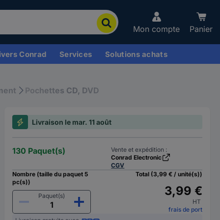
Mon compte
Panier
ivers Conrad
Services
Solutions achats
ment
Pochettes CD, DVD
Livraison le mar. 11 août
130 Paquet(s)
Vente et expédition :
Conrad Electronic
CGV
Nombre (taille du paquet 5
Total (3,99 € / unité(s))
pc(s))
3,99 €
Paquet(s)
HT
frais de port