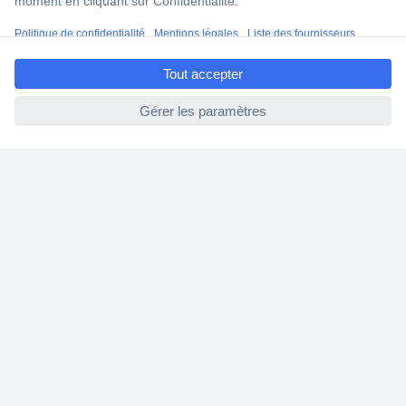
FAQ
ccp.user.init.failed.titl
Modes de livraison
e
ccp.user.init.failed
A propos de Conrad
Conrad Your Sourcing Platform
Nouveautés & Conseils
Eco-responsabilité
ISO-certification
Vulnerability Disclosure Program
Information REACH
Informations sur l'accessibilité
Exercer mon droit de rétractation
Services Conrad
Service devis