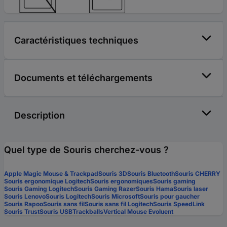
Caractéristiques techniques
Documents et téléchargements
Description
Quel type de Souris cherchez-vous ?
Apple Magic Mouse & Trackpad
Souris 3D
Souris Bluetooth
Souris CHERRY
Souris ergonomique Logitech
Souris ergonomiques
Souris gaming
Souris Gaming Logitech
Souris Gaming Razer
Souris Hama
Souris laser
Souris Lenovo
Souris Logitech
Souris Microsoft
Souris pour gaucher
Souris Rapoo
Souris sans fil
Souris sans fil Logitech
Souris SpeedLink
Souris Trust
Souris USB
Trackballs
Vertical Mouse Evoluent