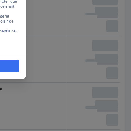
le
le