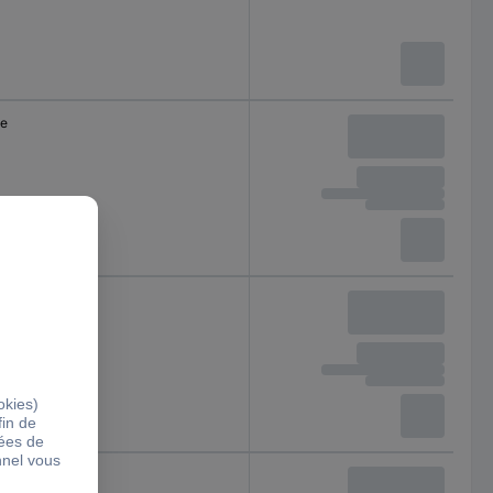
le
le
le