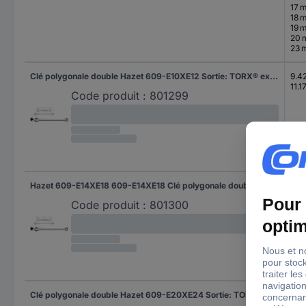
17 
18 
19 
20
23 
Clé polygonale double Hazet 609-E10XE12 Sortie: TORX® extérieur Longueur: 140 mm 1 pc(s)
9.4
11.
Code produit :
801299
Hazet 609-E14XE18 609-E14XE18 Clé polygonale double 12.9 - 16.7 mm
12.
16.
Code produit :
801300
Clé polygonale double Hazet 609-E20XE24 Sortie: TORX® extérieur Longueur: 224 mm 1 pc(s)
18.
22.