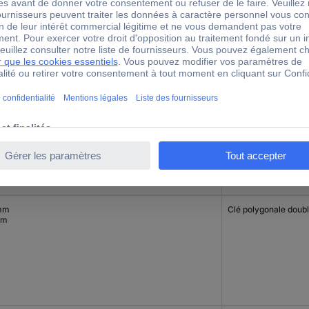
4 mm
Clé polygonale doub
2 mm
mm
Clé polygonale doub
mm