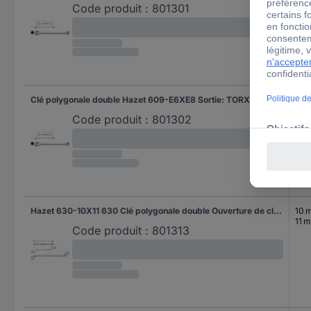
Code produit :
801301
Clé polygonale double Hazet 609-E6XE8 Sortie: TORX® extérieur Longueur: 113 mm 1 pc(s)
5.7
7.5
Code produit :
801302
Hazet 630-10X11 630 Clé polygonale double Ouverture de clé (métrique) 10 - 11 mm
10 
11 
Code produit :
801313