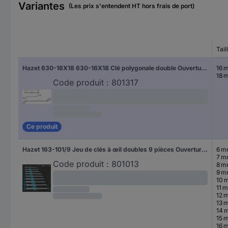
Variantes
(Les prix s'entendent HT hors frais de port)
Tail
Hazet 630-16X18 630-16X18 Clé polygonale double Ouverture de clé (métrique) 16 - 18 mm
16 
18 
Code produit :
801317
Ce produit
Hazet 163-101/9 Jeu de clés à œil doubles 9 pièces Ouverture de clé (métrique) 6 - 23 mm
6 
7 
Code produit :
801013
8 
9 
10 
11 
12 
13 
14 
15 
16 