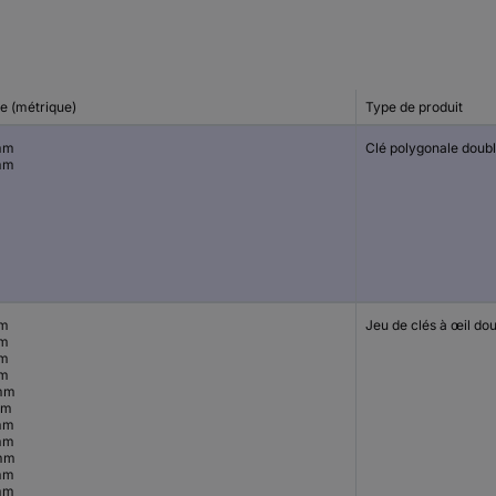
le (métrique)
Type de produit
mm
Clé polygonale doub
mm
mm
Jeu de clés à œil do
mm
mm
mm
mm
mm
mm
mm
mm
mm
mm