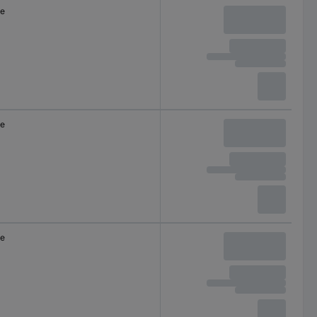
le
le
le