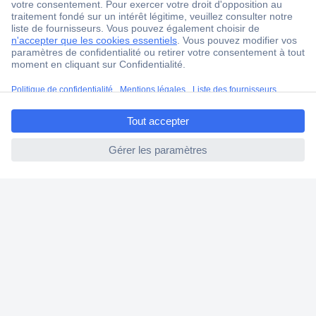
2500 marques
18 marques Conrad
Service après-vente
4 modes de livraison
ccp.user.init.failed.titl
Service Client
e
Ma commande
ccp.user.init.failed
Modes de paiement pour les professionnels
Modes de paiement pour les particuliers
Droits de rétraction & retours
FAQ
Modes de livraison
A propos de Conrad
Conrad Your Sourcing Platform
Nouveautés & Conseils