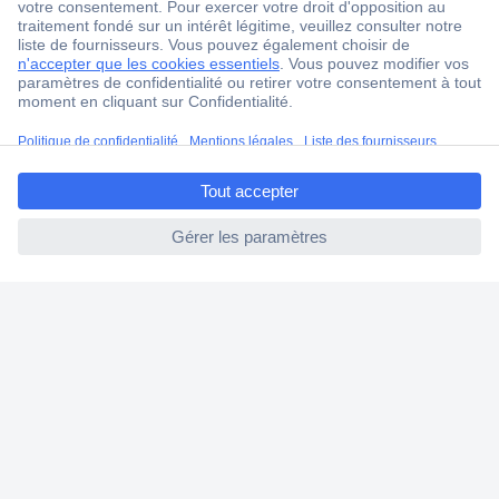
2500 marques
18 marques Conrad
Service après-vente
4 modes de livraison
ccp.user.init.failed.titl
Service Client
e
Ma commande
ccp.user.init.failed
Modes de paiement pour les professionnels
Modes de paiement pour les particuliers
Droits de rétraction & retours
FAQ
Modes de livraison
A propos de Conrad
Conrad Your Sourcing Platform
Nouveautés & Conseils