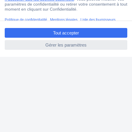
Modes de paiement pour les professionnels
Modes de paiement pour les particuliers
ccp.user.init.failed.titl
Droits de rétraction & retours
e
FAQ
ccp.user.init.failed
Modes de livraison
A propos de Conrad
Conrad Your Sourcing Platform
Nouveautés & Conseils
Eco-responsabilité
ISO-certification
Vulnerability Disclosure Program
Information REACH
Informations sur l'accessibilité