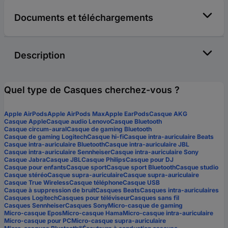
Documents et téléchargements
Description
Quel type de Casques cherchez-vous ?
Apple AirPods
Apple AirPods Max
Apple EarPods
Casque AKG
Casque Apple
Casque audio Lenovo
Casque Bluetooth
Casque circum-aural
Casque de gaming Bluetooth
Casque de gaming Logitech
Casque hi-fi
Casque intra-auriculaire Beats
Casque intra-auriculaire Bluetooth
Casque intra-auriculaire JBL
Casque intra-auriculaire Sennheiser
Casque intra-auriculaire Sony
Casque Jabra
Casque JBL
Casque Philips
Casque pour DJ
Casque pour enfants
Casque sport
Casque sport Bluetooth
Casque studio
Casque stéréo
Casque supra-auriculaire
Casque supra-auriculaire
Casque True Wireless
Casque téléphone
Casque USB
Casque à suppression de bruit
Casques Beats
Casques intra-auriculaires
Casques Logitech
Casques pour téléviseur
Casques sans fil
Casques Sennheiser
Casques Sony
Micro-casque de gaming
Micro-casque Epos
Micro-casque Hama
Micro-casque intra-auriculaire
Micro-casque pour PC
Micro-casque supra-auriculaire