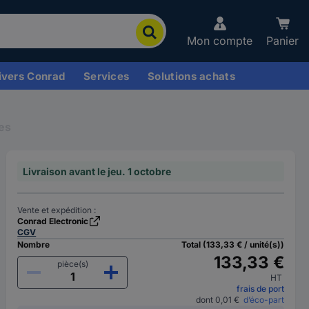
Mon compte
Panier
ivers Conrad
Services
Solutions achats
les
Livraison avant le jeu. 1 octobre
Vente et expédition :
Conrad Electronic
CGV
Nombre
Total (133,33 € / unité(s))
133,33 €
pièce(s)
HT
frais de port
dont 0,01 €
d’éco-part