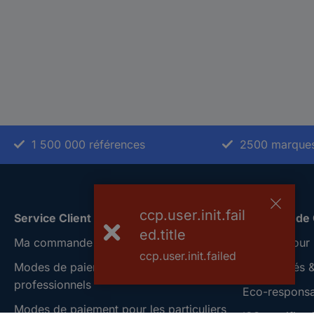
1 500 000 références
2500 marque
ccp.user.init.fail
Service Client
A propos de
ed.title
Ma commande
Conrad Your 
ccp.user.init.failed
Modes de paiement pour les
Nouveautés &
professionnels
Eco-responsab
Modes de paiement pour les particuliers