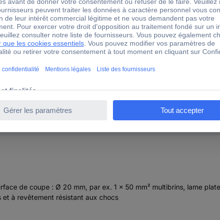
VRAI
2-components
FAUX
FAUX
FAUX
oui
surface de coupe : Ø 20 mm, par ex. 1 x 50 mm² multibrins, lame plat
 et à revêtement résistant aux chocs