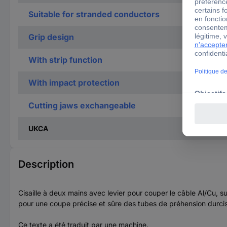
Suitable for stranded conductors
Grip design
With strip function
With impact protection
Cutting jaws exchangeable
UKCA
Description
Cisaille à deux mains avec levier pour couper le câble Al/Cu, 
pour une coupe précise et sûre des tubes de préhension durcis
Ce texte a été traduit par une machine.