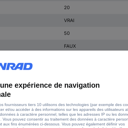
20
VRAI
50
FAUX
FAUX
360 m
Mechanic one hand
FAUX
VRAI
VRAI