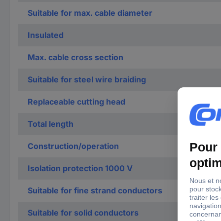
Suitable for max. cable diameter
Insulated
Max. cable cross section
Suitable for steel wire braiding
Replaceable cutting head
Total length
Construction/operation
Isolation protection 1000 V
Suitable for fine strand conductors
Suitable for solid conductors