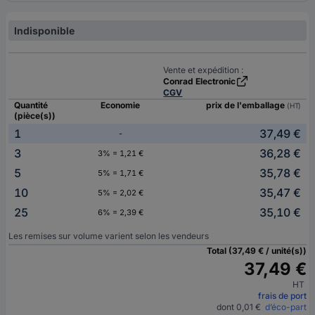
Indisponible
Vente et expédition :
Conrad Electronic
CGV
Quantité
Economie
prix de l'emballage
(HT)
(pièce(s))
1
37,49 €
-
3
36,28 €
3% = 1,21 €
5
35,78 €
5% = 1,71 €
10
35,47 €
5% = 2,02 €
25
35,10 €
6% = 2,39 €
Les remises sur volume varient selon les vendeurs
Total (37,49 € / unité(s))
37,49 €
HT
frais de port
dont 0,01 €
d’éco-part