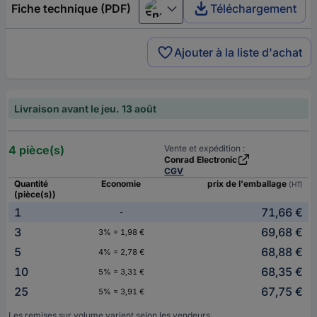
Fiche technique (PDF)
Téléchargement
English
Ajouter à la liste d'achat
Livraison avant le jeu. 13 août
4 pièce(s)
Vente et expédition :
Conrad Electronic
CGV
Quantité
Economie
prix de l'emballage
(HT)
(pièce(s))
1
71,66 €
-
3
69,68 €
3% = 1,98 €
5
68,88 €
4% = 2,78 €
10
68,35 €
5% = 3,31 €
25
67,75 €
5% = 3,91 €
Les remises sur volume varient selon les vendeurs